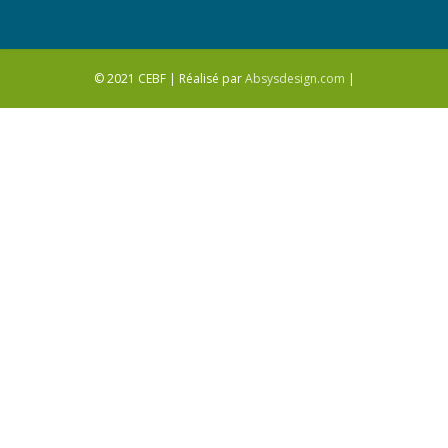
© 2021 CEBF | Réalisé par
Absysdesign.com
|